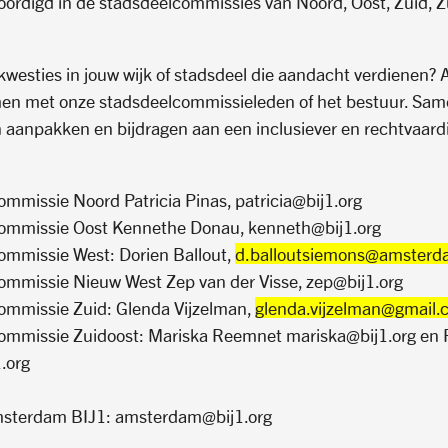
oordigd in de stadsdeelcommissies van Noord, Oost, Zuid, Z
kwesties in jouw wijk of stadsdeel die aandacht verdienen? 
men met onze stadsdeelcommissieleden of het bestuur. Sa
n aanpakken en bijdragen aan een inclusiever en rechtvaa
mmissie Noord Patricia Pinas, patricia@bij1.org
ommissie Oost Kennethe Donau, kenneth@bij1.org
ommissie West: Dorien Ballout,
d.balloutsiemons@amsterd
ommissie Nieuw West Zep van der Visse, zep@bij1.org
ommissie Zuid: Glenda Vijzelman,
glenda.vijzelman@gmail.
ommissie Zuidoost: Mariska Reemnet mariska@bij1.org en 
.org
sterdam BIJ1: amsterdam@bij1.org