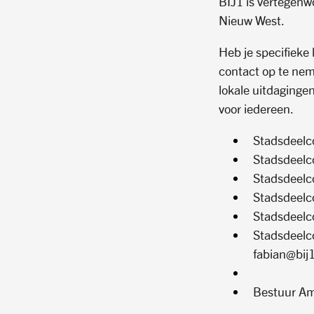
BIJ1 is vertegenw
Nieuw West.
Heb je specifieke 
contact op te ne
lokale uitdaginge
voor iedereen.
Stadsdeelco
Stadsdeelc
Stadsdeelc
Stadsdeelc
Stadsdeelc
Stadsdeelc
fabian@bij1
Bestuur Am