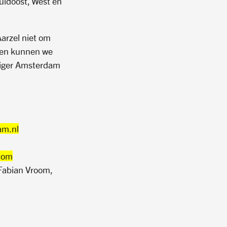
uidoost, West en
Aarzel niet om
men kunnen we
rdiger Amsterdam
am.nl
com
Fabian Vroom,